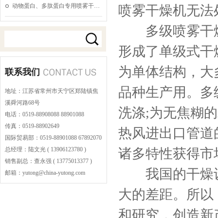
动物蛋白、多肽蛋白专用喷雾干…
喷雾干燥机无法
多级喷雾干燥
形成了单级式干
为单体结构，大
联系我们
品种生产用。多
地址：江苏省常州市天宁区郑陆镇焦
溪舜河路68号
洗涤;为无焦糊
电话：0519-88908088 88901088
传真：0519-88902649
热风进出口管道
国际贸易部：0519-88901088 67892070
总经理：陆文光 ( 13906123780 )
诸多特性获得市
销售副总：查永强 ( 13775013377 )
我国的干燥设
邮箱：yutong@china-yutong.com
大的差距。所以
和研究，创造新