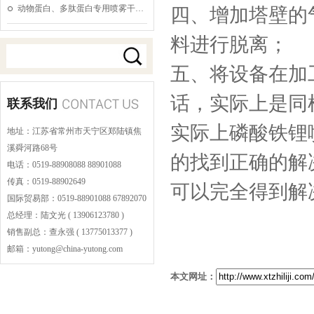
动物蛋白、多肽蛋白专用喷雾干…
四、增加塔壁的
料进行脱离；
五、将设备在加
话，实际上是同
联系我们
实际上磷酸铁锂
地址：江苏省常州市天宁区郑陆镇焦
溪舜河路68号
的找到正确的解
电话：0519-88908088 88901088
传真：0519-88902649
可以完全得到解
国际贸易部：0519-88901088 67892070
总经理：陆文光 ( 13906123780 )
销售副总：查永强 ( 13775013377 )
邮箱：yutong@china-yutong.com
本文网址：