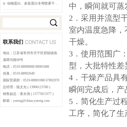
动物蛋白、多肽蛋白专用喷雾干…
中，瞬间就可蒸发
2．采用并流型
室内温度急降，
干燥。
联系我们
3．使用范围广
地址：江苏省常州市天宁区郑陆镇焦
溪舜河路68号
型，大批特性差
电话：0519-88908088 88901088
传真：0519-88902649
4．干燥产品具
国际贸易部：0519-88901088 67892070
总经理：陆文光 ( 13906123780 )
瞬间完成后，产
销售副总：查永强 ( 13775013377 )
5．简化生产过
邮箱：yutong@china-yutong.com
工序，简化了生