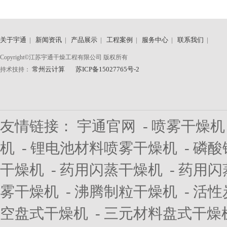
关于宇通
|
新闻资讯
|
产品展示
|
工程案例
|
服务中心
|
联系我们
|
Copyright©江苏宇通干燥工程有限公司 版权所有
常州云计算
苏ICP备15027765号-2
持术技持：
友情链接：
宇通官网
-
喷雾干燥机
机
-
锂电池材料喷雾干燥机
-
磷酸
干燥机
-
药用闪蒸干燥机
-
药用闪
雾干燥机
-
沸腾制粒干燥机
-
活性
空盘式干燥机
-
三元材料盘式干燥