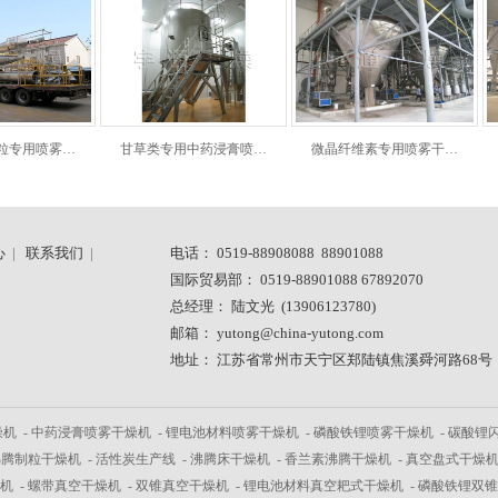
粒专用喷雾…
甘草类专用中药浸膏喷…
微晶纤维素专用喷雾干…
心
|
联系我们
|
电话： 0519-88908088 88901088
国际贸易部： 0519-88901088 67892070
总经理： 陆文光 (13906123780)
邮箱： yutong@china-yutong.com
地址： 江苏省常州市天宁区郑陆镇焦溪舜河路68号
燥机
-
中药浸膏喷雾干燥机
-
锂电池材料喷雾干燥机
-
磷酸铁锂喷雾干燥机
-
碳酸锂
沸腾制粒干燥机
-
活性炭生产线
-
沸腾床干燥机
-
香兰素沸腾干燥机
-
真空盘式干燥
机
-
螺带真空干燥机
-
双锥真空干燥机
-
锂电池材料真空耙式干燥机
-
磷酸铁锂双锥