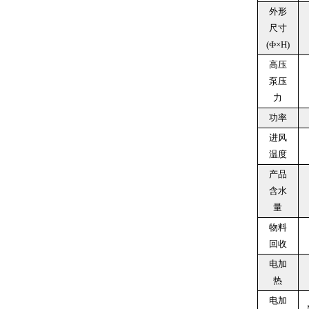
外形
尺寸
(Ф×H)
高压
泵压
力
功率
进风
温度
产品
含水
量
物料
回收
电加
热
电加