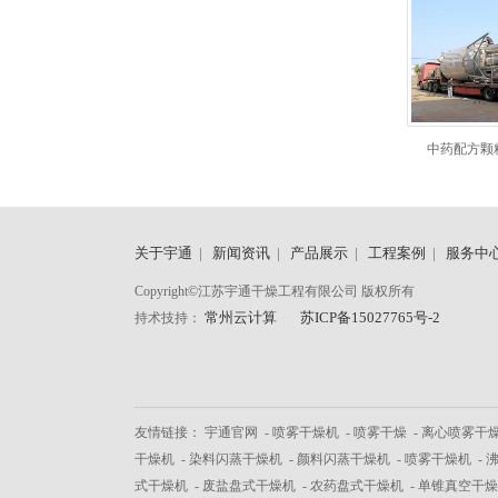
中药配方颗
关于宇通
|
新闻资讯
|
产品展示
|
工程案例
|
服务中
Copyright©江苏宇通干燥工程有限公司 版权所有
常州云计算
苏ICP备15027765号-2
持术技持：
友情链接：
宇通官网
-
喷雾干燥机
-
喷雾干燥
-
离心喷雾干
干燥机
-
染料闪蒸干燥机
-
颜料闪蒸干燥机
-
喷雾干燥机
-
式干燥机
-
废盐盘式干燥机
-
农药盘式干燥机
-
单锥真空干燥