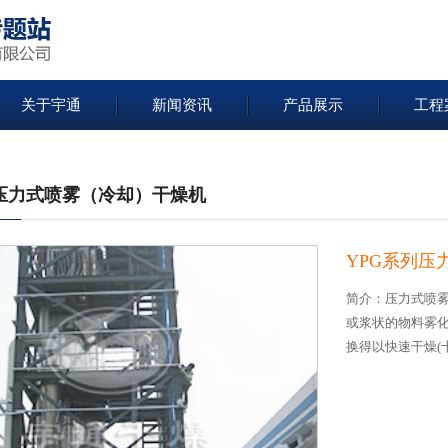
关于宇通
新闻资讯
产品展示
工程
列压力式喷雾（冷却）干燥机
YPG系列压
简介：压力式喷
或浆状的物料雾
换得以快速干燥(