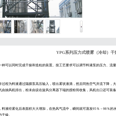
YPG系列压力式喷雾（冷却）干
可以同时完成干燥和造粒的装置。按工艺要求可以调节料液泵的压力、流量
程为料液通过隔膜泵高压输入，喷出雾状液滴，然后同热空气并流下降，大
气由抽风机排出，粉末由设在旋风分离器下端的授粉筒收集，风机出口还可装
，料液经雾化后表面积大大增加，在热风气流中，瞬间就可蒸发95％－98％的
的干燥。