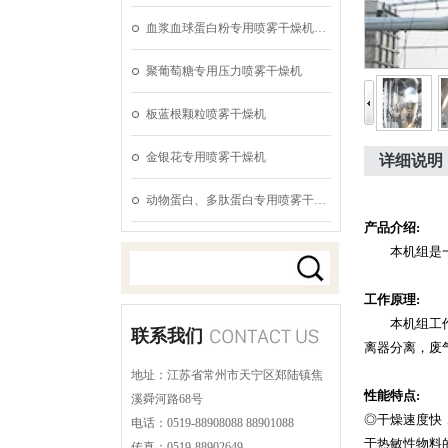
血浆血球蛋白粉专用喷雾干燥机…
聚葡萄糖专用压力喷雾干燥机
板蓝根颗粒喷雾干燥机
金银花专用喷雾干燥机
详细说明
动物蛋白、多肽蛋白专用喷雾干…
产品介绍:
本机组是一种
工作原理:
本机组工作过
联系我们
离器分离，废
地址：江苏省常州市天宁区郑陆镇焦
性能特点:
溪舜河路68号
◎干燥速度快
电话：0519-88908088 88901088
于热敏性物料
传真：0519-88902649