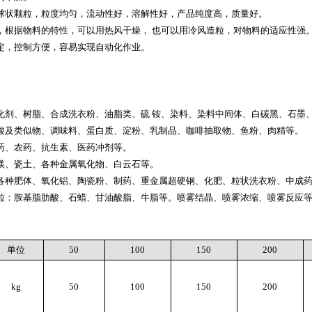
球状颗粒，粒度均匀，流动性好，溶解性好，产品纯度高，质量好。
，根据物料的特性，可以用热风干燥， 也可以用冷风造粒，对物料的适应性强
定，控制方便，容易实现自动化作业。
化剂、树脂、合成洗衣粉、油脂类、硫 铵、染料、染料中间体、白碳黑、石墨
酸及类似物、调味料、蛋白质、淀粉、乳制品、咖啡抽取物、鱼粉、肉精等。
药、农药、抗生素、医药冲剂等。
镁、瓷土、各种金属氧化物、白云石等。
各种肥体、氧化铝、陶瓷粉、制药、重金属超硬钢、化肥、粒状洗衣粉、中成
粒：胺基脂肪酸、石蜡、甘油酸脂、牛脂等。喷雾结晶、喷雾浓缩、喷雾反应
单位
50
100
150
200
kg
50
100
150
200