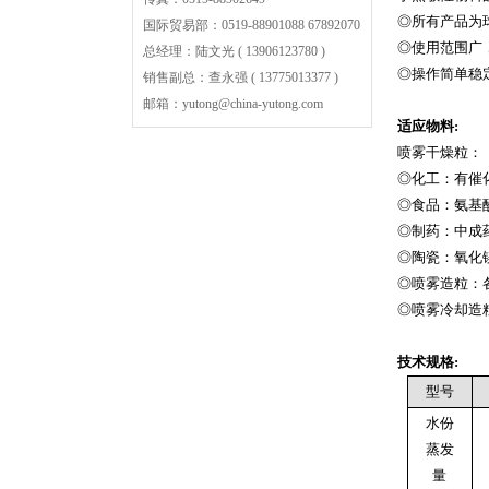
◎所有产品为
国际贸易部：0519-88901088 67892070
◎使用范围广
总经理：陆文光 ( 13906123780 )
◎操作简单稳
销售副总：查永强 ( 13775013377 )
邮箱：yutong@china-yutong.com
适应物料:
喷雾干燥粒：
◎化工：有催
◎食品：氨基
◎制药：中成
◎陶瓷：氧化
◎喷雾造粒：
◎喷雾冷却造
技术规格:
型号
水份
蒸发
量