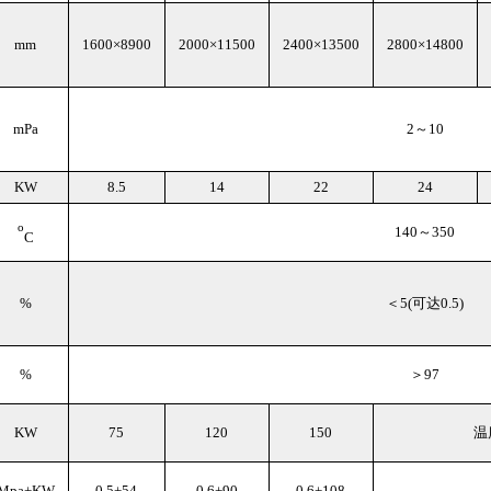
mm
1600×8900
2000×11500
2400×13500
2800×14800
mPa
2～10
KW
8.5
14
22
24
o
140～350
C
%
＜5(可达0.5)
%
＞97
KW
75
120
150
温
Mpa+KW
0.5+54
0.6+90
0.6+108