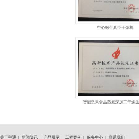
空心螺带真空干燥机
智能坚果食品蒸煮深加工干燥
关于宇通
|
新闻资讯
|
产品展示
|
工程案例
|
服务中心
|
联系我们
|